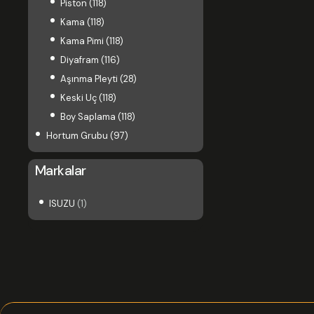
Piston
(118)
Kama
(118)
Kama Pimi
(118)
Diyafram
(116)
Aşınma Pleyti
(28)
Keski Uç
(118)
Boy Saplama
(118)
Hortum Grubu
(97)
Markalar
ISUZU
(1)