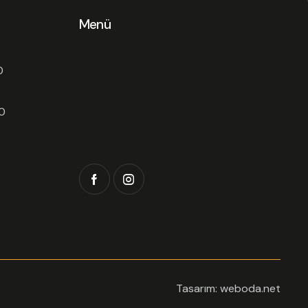
Menü
0
0
Tasarım: weboda.net