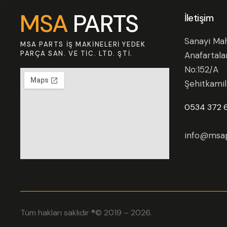
MSA
PARTS
İletişim
Sanayi Mah
MSA PARTS İŞ MAKINELERI YEDEK
PARÇA SAN. VE TIC. LTD. ŞTI.
Anafartala
No:152/A
Şehitkami
0534 372 
info@msap
Tüm hakları saklıdır ®© 2019 – 2026.