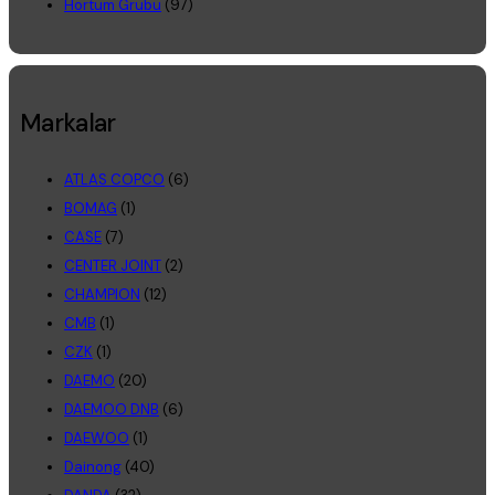
Hortum Grubu
(97)
Markalar
ATLAS COPCO
(6)
BOMAG
(1)
CASE
(7)
CENTER JOINT
(2)
CHAMPION
(12)
CMB
(1)
CZK
(1)
DAEMO
(20)
DAEMOO DNB
(6)
DAEWOO
(1)
Dainong
(40)