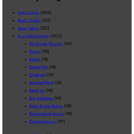
Tüm Ürünler
(1858)
Motor Grubu
(351)
Tamir Takımı
(215)
Kırıcı Malzemeleri
(1203)
Alt Gövde (Burçlu)
(116)
Piston
(118)
Kama
(118)
Kama Pimi
(118)
Diyafram
(116)
Aşınma Pleyti
(28)
Keski Uç
(118)
Boy Saplama
(118)
Kafa-Boğaz Burcu
(118)
Merkezleme Burcu
(118)
Dayama Burcu
(117)