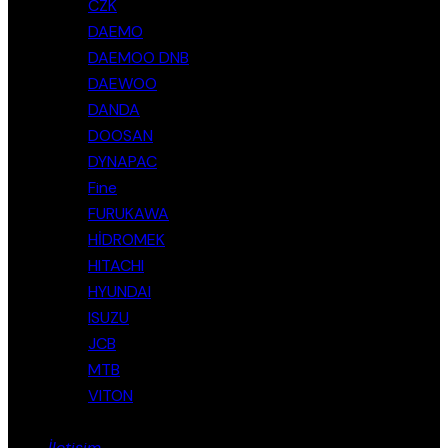
CZK
DAEMO
DAEMOO DNB
DAEWOO
DANDA
DOOSAN
DYNAPAC
Fine
FURUKAWA
HİDROMEK
HITACHI
HYUNDAI
ISUZU
JCB
MTB
VITON
İletişim