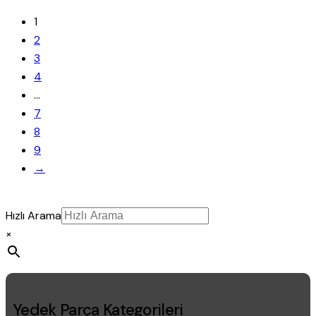
1
2
3
4
…
7
8
9
→
Hızlı Arama
×
Yedek Parça Kategorileri