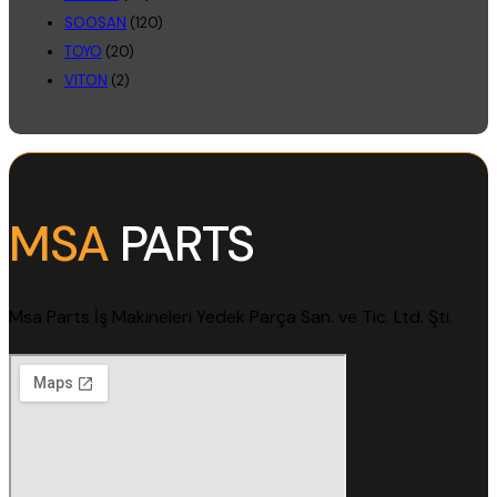
SOOSAN
(120)
TOYO
(20)
VITON
(2)
MSA
PARTS
Msa Parts İş Makineleri Yedek Parça San. ve Tic. Ltd. Şti.