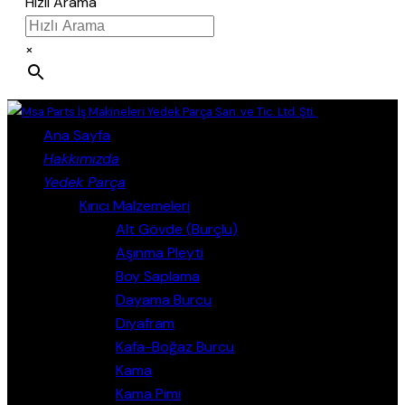
Hızlı Arama
×
Close
Ana Sayfa
Hakkımızda
Yedek Parça
Kırıcı Malzemeleri
Alt Gövde (Burçlu)
Aşınma Pleyti
Boy Saplama
Dayama Burcu
Diyafram
Kafa-Boğaz Burcu
Kama
Kama Pimi