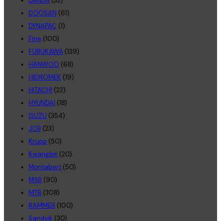
DANDA
(32)
DOOSAN
(61)
DYNAPAC
(1)
Fine
(100)
FURUKAWA
(139)
HANWOO
(68)
HİDROMEK
(19)
HITACHI
(22)
HYUNDAI
(18)
ISUZU
(354)
JCB
(23)
Krupp
(50)
Kwanglim
(20)
Montabert
(50)
MSB
(90)
MTB
(308)
RAMMER
(100)
Sandvik
(30)