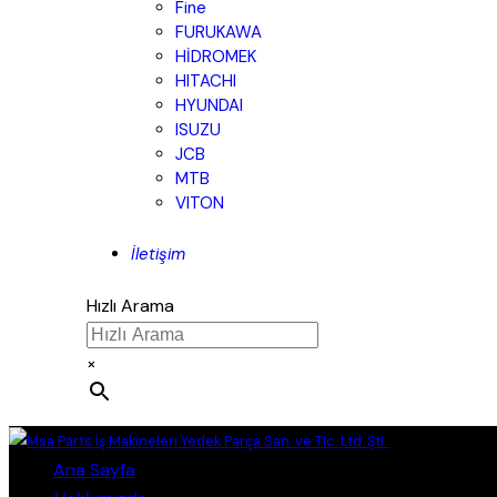
Fine
FURUKAWA
HİDROMEK
HITACHI
HYUNDAI
ISUZU
JCB
MTB
VITON
İletişim
Hızlı Arama
×
Close
Ana Sayfa