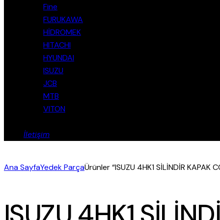
Fine
FURUKAWA
HİDROMEK
HITACHI
HYUNDAI
ISUZU
JCB
MTB
VITON
İletişim
Ana Sayfa
Yedek Parça
Ürünler “ISUZU 4HK1 SİLİNDİR KAPAK CO
ISUZU 4HK1 SİLİN