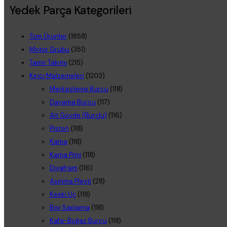
Yedek Parça Kategorileri
Tüm Ürünler
(1858)
Motor Grubu
(351)
Tamir Takımı
(215)
Kırıcı Malzemeleri
(1203)
Merkezleme Burcu
(118)
Dayama Burcu
(117)
Alt Gövde (Burçlu)
(116)
Piston
(118)
Kama
(118)
Kama Pimi
(118)
Diyafram
(116)
Aşınma Pleyti
(28)
Keski Uç
(118)
Boy Saplama
(118)
Kafa-Boğaz Burcu
(118)