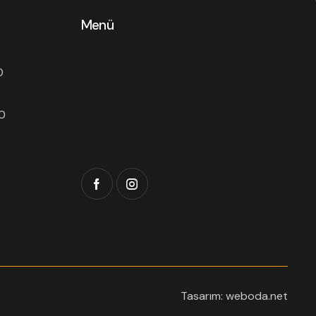
Menü
0
0
Tasarım: weboda.net