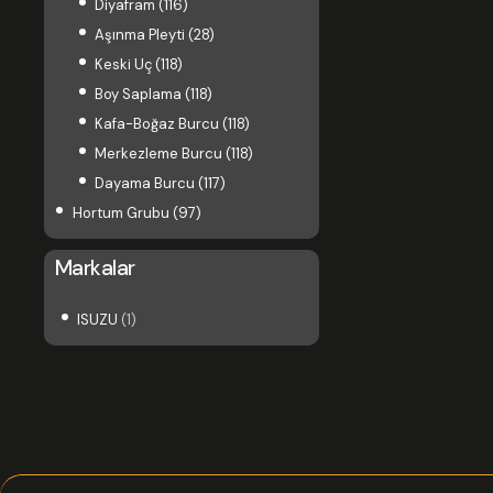
Diyafram
(116)
Aşınma Pleyti
(28)
Keski Uç
(118)
Boy Saplama
(118)
Kafa-Boğaz Burcu
(118)
Merkezleme Burcu
(118)
Dayama Burcu
(117)
Hortum Grubu
(97)
Markalar
ISUZU
(1)