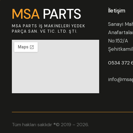
MSA
PARTS
İletişim
Sanayi Mah
MSA PARTS İŞ MAKINELERI YEDEK
PARÇA SAN. VE TIC. LTD. ŞTI.
Anafartala
No:152/A
Şehitkami
0534 372 
info@msap
Tüm hakları saklıdır ®© 2019 – 2026.