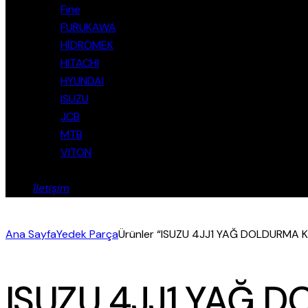
Fine
FURUKAWA
HİDROMEK
HITACHI
HYUNDAI
ISUZU
JCB
MTB
VITON
İletişim
Ana Sayfa
Yedek Parça
Ürünler “ISUZU 4JJ1 YAĞ DOLDURMA KA
ISUZU 4JJ1 YAĞ 