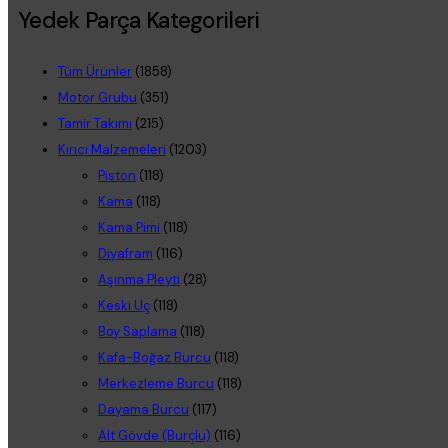
Yedek Parça Kategorileri
Tüm Ürünler
(1858)
Motor Grubu
(351)
Tamir Takımı
(215)
Kırıcı Malzemeleri
(1203)
Piston
(118)
Kama
(118)
Kama Pimi
(118)
Diyafram
(116)
Aşınma Pleyti
(28)
Keski Uç
(118)
Boy Saplama
(118)
Kafa-Boğaz Burcu
(118)
Merkezleme Burcu
(118)
Dayama Burcu
(117)
Alt Gövde (Burçlu)
(116)