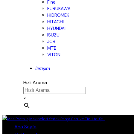
Fine
FURUKAWA
HİDROMEK
HITACHI
HYUNDAI
ISUZU
JCB
MTB
VITON
İletişim
Hızlı Arama
×
Close
Ana Sayfa