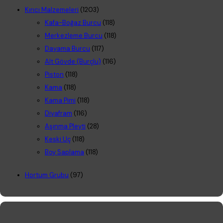
Kırıcı Malzemeleri
(1203)
Kafa-Boğaz Burcu
(118)
Merkezleme Burcu
(118)
Dayama Burcu
(117)
Alt Gövde (Burçlu)
(116)
Piston
(118)
Kama
(118)
Kama Pimi
(118)
Diyafram
(116)
Aşınma Pleyti
(28)
Keski Uç
(118)
Boy Saplama
(118)
Hortum Grubu
(97)