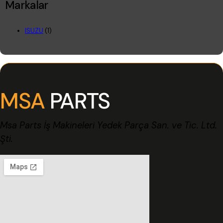
Markalar
ISUZU
(1)
MSA
PARTS
Msa Parts İş Makineleri Yedek Parça San. ve Tic. Ltd.
Şti.