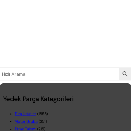
Yedek Parça Kategorileri
Tüm Ürünler
(1858)
Motor Grubu
(351)
Tamir Takımı
(215)