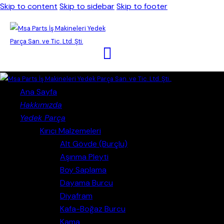
Skip to content
Skip to sidebar
Skip to footer
Close
Ana Sayfa
Hakkımızda
Yedek Parça
Kırıcı Malzemeleri
Alt Gövde (Burçlu)
Aşınma Pleyti
Boy Saplama
Dayama Burcu
Diyafram
Kafa-Boğaz Burcu
Kama