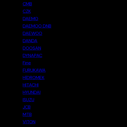
CMB
CZK
DAEMO
DAEMOO DNB
DAEWOO
DANDA
DOOSAN
DYNAPAC
Fine
FURUKAWA
HİDROMEK
HITACHI
HYUNDAI
ISUZU
JCB
MTB
VITON