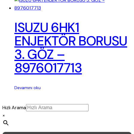
ISUZU 6HK1
ENJEKTÖR BORUSU
3. GÖZ –
8976017713
Devamını oku
Hızlı Arama
×