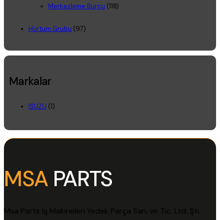
Merkezleme Burcu
(118)
Hortum Grubu
(97)
Markalar
ISUZU
(1)
MSA
PARTS
Msa Parts İş Makineleri Yedek Parça San. ve Tic. Ltd. Şti.