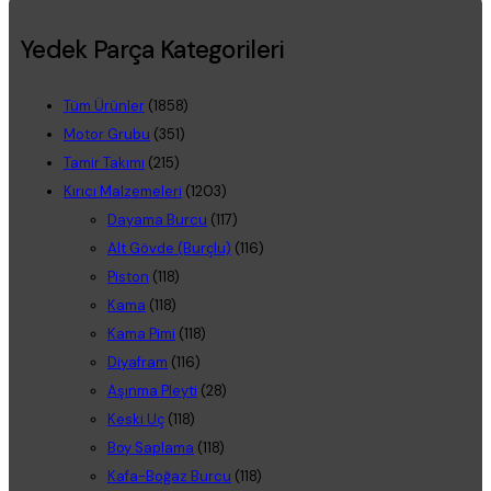
Yedek Parça Kategorileri
Tüm Ürünler
(1858)
Motor Grubu
(351)
Tamir Takımı
(215)
Kırıcı Malzemeleri
(1203)
Dayama Burcu
(117)
Alt Gövde (Burçlu)
(116)
Piston
(118)
Kama
(118)
Kama Pimi
(118)
Diyafram
(116)
Aşınma Pleyti
(28)
Keski Uç
(118)
Boy Saplama
(118)
Kafa-Boğaz Burcu
(118)