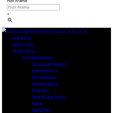
Hızlı Arama
×
Close
Ana Sayfa
Hakkımızda
Yedek Parça
Kırıcı Malzemeleri
Alt Gövde (Burçlu)
Aşınma Pleyti
Boy Saplama
Dayama Burcu
Diyafram
Kafa-Boğaz Burcu
Kama
Kama Pimi