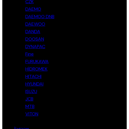
CZK
DAEMO
DAEMOO DNB
DAEWOO
DANDA
DOOSAN
DYNAPAC
Fine
FURUKAWA
HİDROMEK
HITACHI
HYUNDAI
ISUZU
JCB
MTB
VITON
İletişim