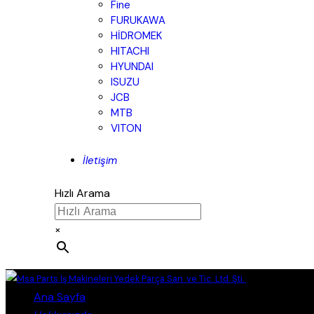
Fine
FURUKAWA
HİDROMEK
HITACHI
HYUNDAI
ISUZU
JCB
MTB
VITON
İletişim
Hızlı Arama
×
Close
Ana Sayfa