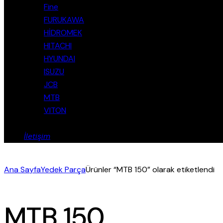
Fine
FURUKAWA
HİDROMEK
HITACHI
HYUNDAI
ISUZU
JCB
MTB
VITON
İletişim
Ana Sayfa
Yedek Parça
Ürünler “MTB 150” olarak etiketlendi
MTB 150