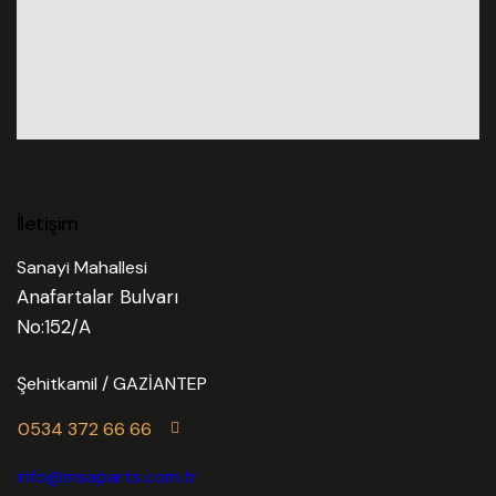
İletişim
Sanayi Mahallesi
Anafartalar Bulvarı
No:152/A
Şehitkamil / GAZİANTEP
0534 372 66 66
info@msaparts.com.tr