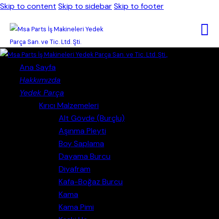
Skip to content
Skip to sidebar
Skip to footer
Close
Ana Sayfa
Hakkımızda
Yedek Parça
Kırıcı Malzemeleri
Alt Gövde (Burçlu)
Aşınma Pleyti
Boy Saplama
Dayama Burcu
Diyafram
Kafa-Boğaz Burcu
Kama
Kama Pimi