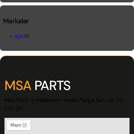
Markalar
MTB
(11)
MSA
PARTS
Msa Parts İş Makineleri Yedek Parça San. ve Tic.
Ltd. Şti.