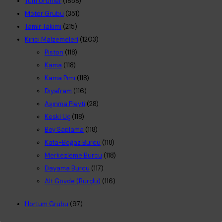
Tüm Ürünler
(1858)
Motor Grubu
(351)
Tamir Takımı
(215)
Kırıcı Malzemeleri
(1203)
Piston
(118)
Kama
(118)
Kama Pimi
(118)
Diyafram
(116)
Aşınma Pleyti
(28)
Keski Uç
(118)
Boy Saplama
(118)
Kafa-Boğaz Burcu
(118)
Merkezleme Burcu
(118)
Dayama Burcu
(117)
Alt Gövde (Burçlu)
(116)
Hortum Grubu
(97)