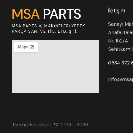
MSA
PARTS
İletişim
Sanayi Mah
MSA PARTS İŞ MAKINELERI YEDEK
PARÇA SAN. VE TIC. LTD. ŞTI.
Anafartala
No:152/A
Şehitkami
0534 372 
info@msap
Tüm hakları saklıdır ®© 2019 – 2026.