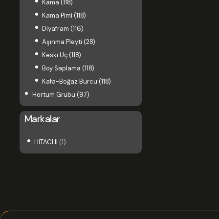
Kama
(118)
Kama Pimi
(118)
Diyafram
(116)
Aşınma Pleyti
(28)
Keski Uç
(118)
Boy Saplama
(118)
Kafa-Boğaz Burcu
(118)
Hortum Grubu
(97)
Markalar
HITACHI
(1)