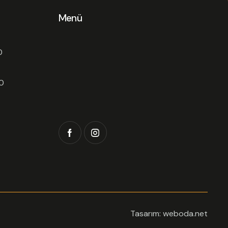
Menü
0
0
Tasarım: weboda.net