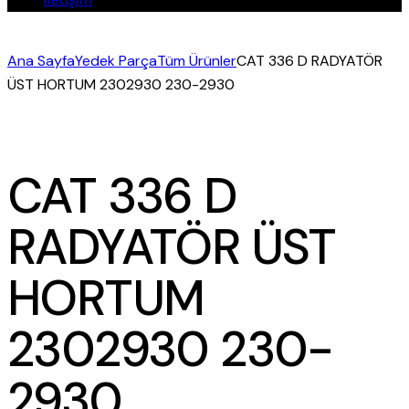
Ana Sayfa
Yedek Parça
Tüm Ürünler
CAT 336 D RADYATÖR
ÜST HORTUM 2302930 230-2930
CAT 336 D
RADYATÖR ÜST
HORTUM
2302930 230-
2930