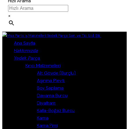
Hızlı Arama
×
Close
Ana Sayfa
Hakkımızda
Yedek Parça
Kırıcı Malzemeleri
Alt Gövde (Burçlu)
Aşınma Pleyti
Boy Saplama
Dayama Burcu
Diyafram
Kafa-Boğaz Burcu
Kama
Kama Pimi