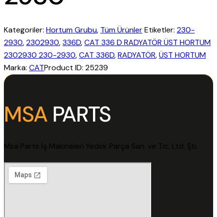
Kategoriler:
Hortum Grubu
,
Tüm Ürünler
Etiketler:
230-
2930
,
2302930
,
336D
,
CAT 336 D RADYATÖR ÜST HORTUM
2302930 230-2930
,
CAT 336D
,
RADYATÖR
,
ÜST HORTUM
Marka:
CAT
Product ID:
25239
MSA
PARTS
Msa Parts İş Makineleri Yedek Parça San. ve Tic. Ltd. Şti.