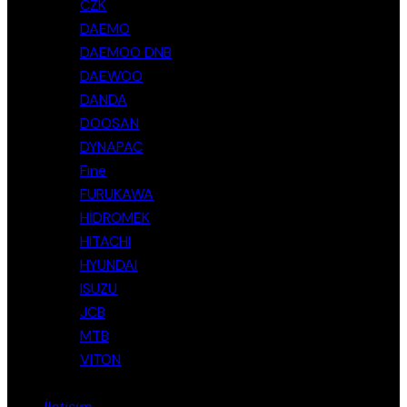
CZK
DAEMO
DAEMOO DNB
DAEWOO
DANDA
DOOSAN
DYNAPAC
Fine
FURUKAWA
HİDROMEK
HITACHI
HYUNDAI
ISUZU
JCB
MTB
VITON
İletişim