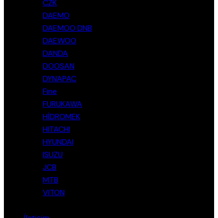
CZK
DAEMO
DAEMOO DNB
DAEWOO
DANDA
DOOSAN
DYNAPAC
Fine
FURUKAWA
HİDROMEK
HITACHI
HYUNDAI
ISUZU
JCB
MTB
VITON
İletişim