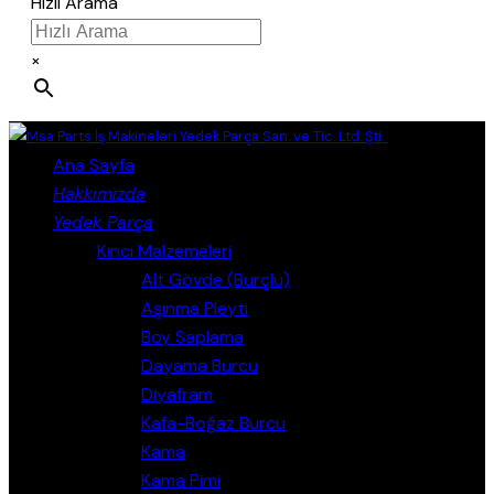
Hızlı Arama
×
Close
Ana Sayfa
Hakkımızda
Yedek Parça
Kırıcı Malzemeleri
Alt Gövde (Burçlu)
Aşınma Pleyti
Boy Saplama
Dayama Burcu
Diyafram
Kafa-Boğaz Burcu
Kama
Kama Pimi