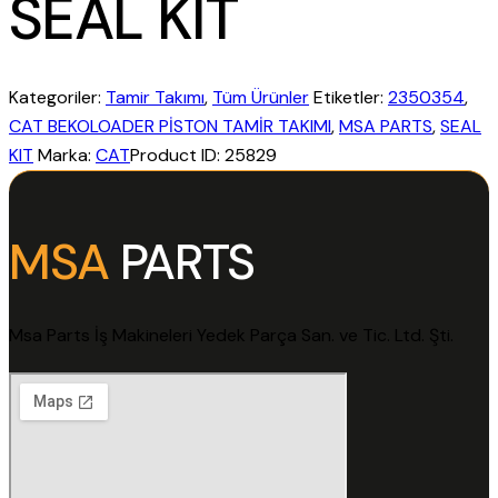
SEAL KIT
Kategoriler:
Tamir Takımı
,
Tüm Ürünler
Etiketler:
2350354
,
CAT BEKOLOADER PİSTON TAMİR TAKIMI
,
MSA PARTS
,
SEAL
KIT
Marka:
CAT
Product ID:
25829
MSA
PARTS
Msa Parts İş Makineleri Yedek Parça San. ve Tic. Ltd. Şti.