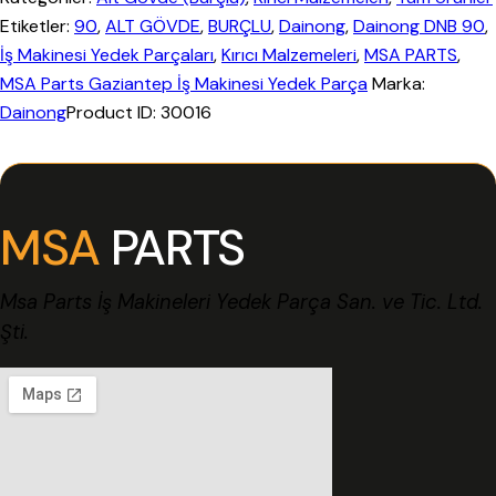
Etiketler:
90
,
ALT GÖVDE
,
BURÇLU
,
Dainong
,
Dainong DNB 90
,
İş Makinesi Yedek Parçaları
,
Kırıcı Malzemeleri
,
MSA PARTS
,
MSA Parts Gaziantep İş Makinesi Yedek Parça
Marka:
Dainong
Product ID:
30016
MSA
PARTS
Msa Parts İş Makineleri Yedek Parça San. ve Tic. Ltd.
Şti.