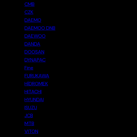
CMB
CZK
DAEMO
DAEMOO DNB
DAEWOO
DANDA
DOOSAN
DYNAPAC
Fine
FURUKAWA
HİDROMEK
HITACHI
HYUNDAI
ISUZU
JCB
MTB
VITON