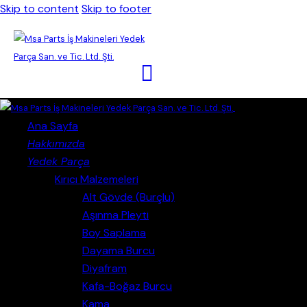
Skip to content
Skip to footer
Close
Ana Sayfa
Hakkımızda
Yedek Parça
Kırıcı Malzemeleri
Alt Gövde (Burçlu)
Aşınma Pleyti
Boy Saplama
Dayama Burcu
Diyafram
Kafa-Boğaz Burcu
Kama