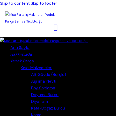
Skip to content
Skip to footer
Close
Ana Sayfa
Hakkımızda
Yedek Parça
Kırıcı Malzemeleri
Alt Gövde (Burçlu)
Aşınma Pleyti
Boy Saplama
Dayama Burcu
Diyafram
Kafa-Boğaz Burcu
Kama