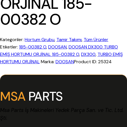
ORJİNAL 185-
00382 O
Kategoriler:
Hortum Grubu
,
Tamir Takımı
,
Tüm Ürünler
Etiketler:
185-00382 O
,
DOOSAN
,
DOOSAN DX300 TURBO
EMİŞ HORTUMU ORJİNAL 185-00382 O
,
DX300
,
TURBO EMİŞ
HORTUMU ORJİNAL
Marka:
DOOSAN
Product ID:
25324
MSA
PARTS
Msa Parts İş Makineleri Yedek Parça San. ve Tic. Ltd.
Şti.