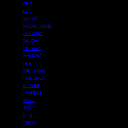
CMB
CZK
DAEMO
DAEMOO DNB
DAEWOO
DANDA
DOOSAN
DYNAPAC
Fine
FURUKAWA
HİDROMEK
HITACHI
HYUNDAI
ISUZU
JCB
MTB
VITON