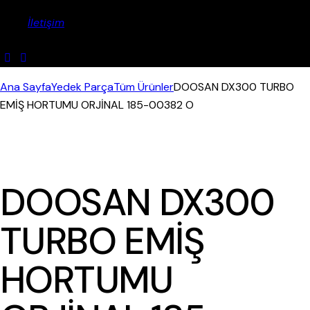
İletişim
Ana Sayfa
Yedek Parça
Tüm Ürünler
DOOSAN DX300 TURBO
EMİŞ HORTUMU ORJİNAL 185-00382 O
DOOSAN DX300
TURBO EMİŞ
HORTUMU