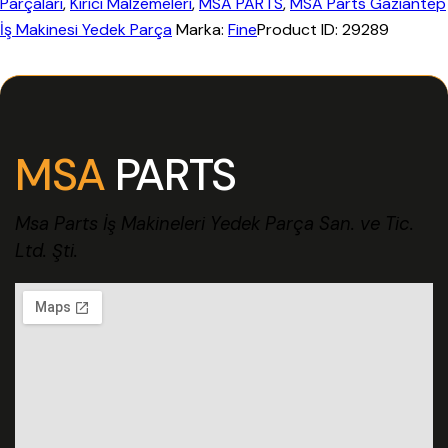
Parçaları
,
Kırıcı Malzemeleri
,
MSA PARTS
,
MSA Parts Gaziantep
İş Makinesi Yedek Parça
Marka:
Fine
Product ID:
29289
MSA
PARTS
Msa Parts İş Makineleri Yedek Parça San. ve Tic.
Ltd. Şti.