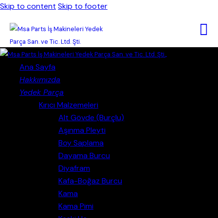
Skip to content
Skip to footer
Close
Ana Sayfa
Hakkımızda
Yedek Parça
Kırıcı Malzemeleri
Alt Gövde (Burçlu)
Aşınma Pleyti
Boy Saplama
Dayama Burcu
Diyafram
Kafa-Boğaz Burcu
Kama
Kama Pimi