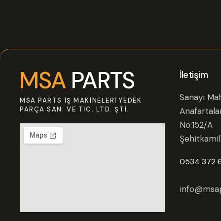
MSA
PARTS
İletişim
Sanayi Mah
MSA PARTS İŞ MAKINELERI YEDEK
PARÇA SAN. VE TIC. LTD. ŞTI.
Anafartala
No:152/A
Şehitkami
0534 372 
info@msap