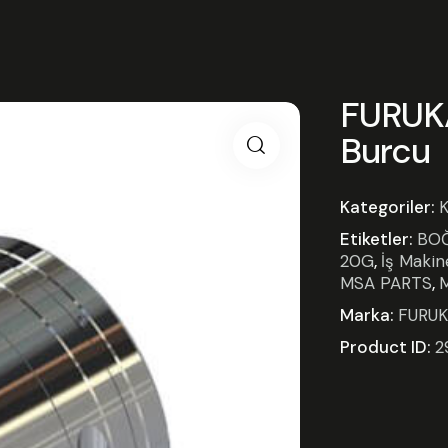
FURUK
Burcu
Kategoriler:
K
Etiketler:
BO
20G
,
İş Makin
MSA PARTS
,
M
Marka:
FURU
Product ID:
2