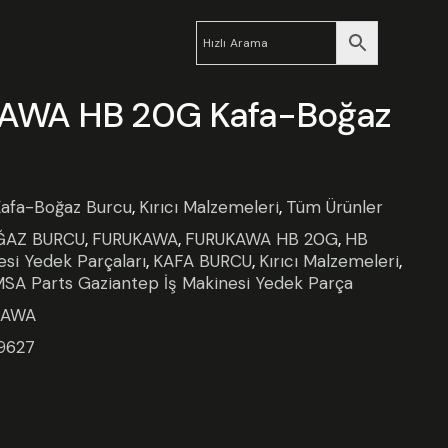
AWA HB 20G Kafa-Boğaz
afa-Boğaz Burcu
,
Kırıcı Malzemeleri
,
Tüm Ürünler
ĞAZ BURCU
,
FURUKAWA
,
FURUKAWA HB 20G
,
HB
esi Yedek Parçaları
,
KAFA BURCU
,
Kırıcı Malzemeleri
,
SA Parts Gaziantep İş Makinesi Yedek Parça
KAWA
9627