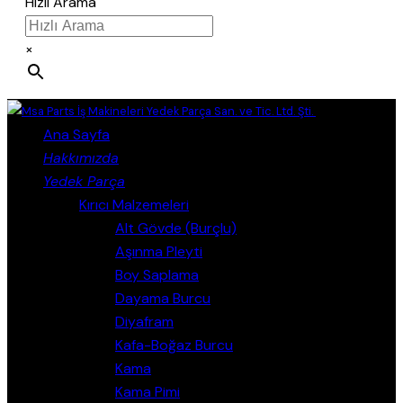
Hızlı Arama
×
Close
Ana Sayfa
Hakkımızda
Yedek Parça
Kırıcı Malzemeleri
Alt Gövde (Burçlu)
Aşınma Pleyti
Boy Saplama
Dayama Burcu
Diyafram
Kafa-Boğaz Burcu
Kama
Kama Pimi