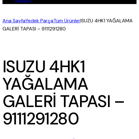
Ana Sayfa
Yedek Parça
Tüm Ürünler
ISUZU 4HK1 YAĞALAMA
GALERİ TAPASI – 9111291280
ISUZU 4HK1
YAĞALAMA
GALERİ TAPASI –
9111291280