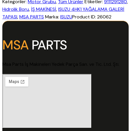
Kategoriler:
Motor Grubu
,
Tüm Ürünler
Etiketler:
9111291280
,
Hidrolik Boru
,
İŞ MAKİNESİ
,
ISUZU 4HK1 YAĞALAMA GALERİ
TAPASI
,
MSA PARTS
Marka:
ISUZU
Product ID:
26062
MSA
PARTS
Msa Parts İş Makineleri Yedek Parça San. ve Tic. Ltd. Şti.