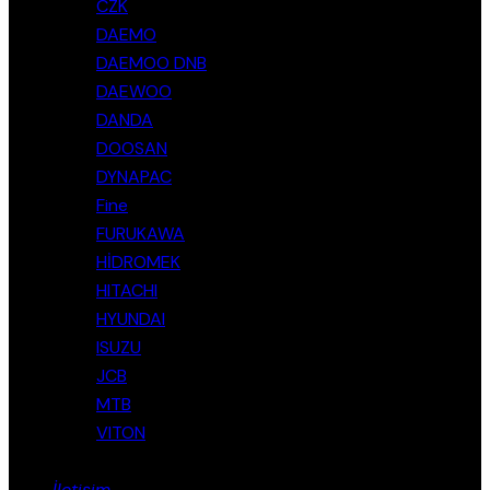
CZK
DAEMO
DAEMOO DNB
DAEWOO
DANDA
DOOSAN
DYNAPAC
Fine
FURUKAWA
HİDROMEK
HITACHI
HYUNDAI
ISUZU
JCB
MTB
VITON
İletişim