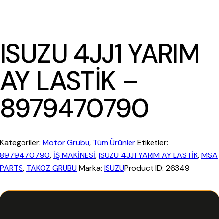
ISUZU 4JJ1 YARIM
AY LASTİK –
8979470790
Kategoriler:
Motor Grubu
,
Tüm Ürünler
Etiketler:
8979470790
,
İŞ MAKİNESİ
,
ISUZU 4JJ1 YARIM AY LASTİK
,
MSA
PARTS
,
TAKOZ GRUBU
Marka:
ISUZU
Product ID:
26349