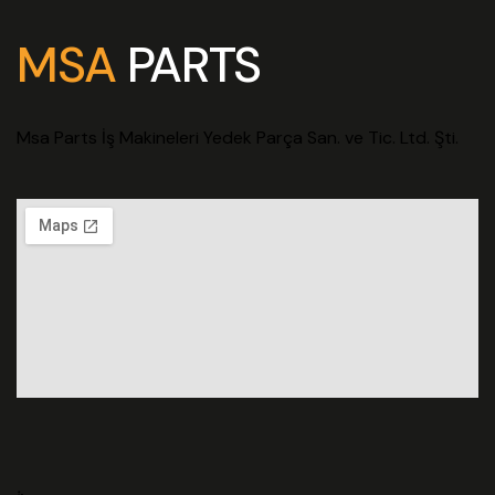
MSA
PARTS
Msa Parts İş Makineleri Yedek Parça San. ve Tic. Ltd. Şti.