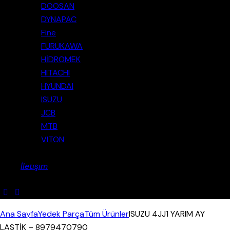
DOOSAN
DYNAPAC
Fine
FURUKAWA
HİDROMEK
HITACHI
HYUNDAI
ISUZU
JCB
MTB
VITON
İletişim
Ana Sayfa
Yedek Parça
Tüm Ürünler
ISUZU 4JJ1 YARIM AY
LASTİK – 8979470790