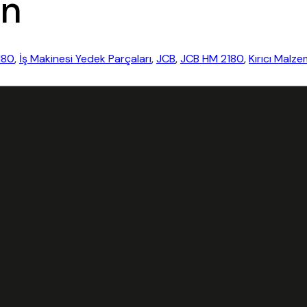
on
180
,
İş Makinesi Yedek Parçaları
,
JCB
,
JCB HM 2180
,
Kırıcı Malze