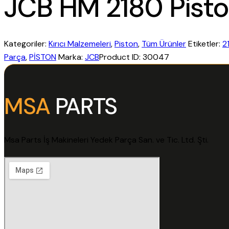
JCB HM 2180 Pist
Kategoriler:
Kırıcı Malzemeleri
,
Piston
,
Tüm Ürünler
Etiketler:
2
Parça
,
PİSTON
Marka:
JCB
Product ID:
30047
MSA
PARTS
Msa Parts İş Makineleri Yedek Parça San. ve Tic. Ltd. Şti.