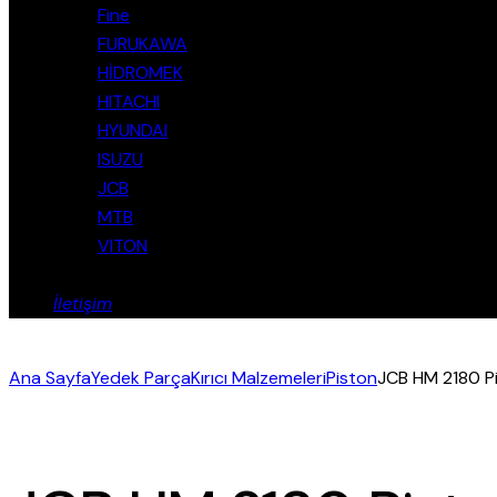
Fine
FURUKAWA
HİDROMEK
HITACHI
HYUNDAI
ISUZU
JCB
MTB
VITON
İletişim
Ana Sayfa
Yedek Parça
Kırıcı Malzemeleri
Piston
JCB HM 2180 P