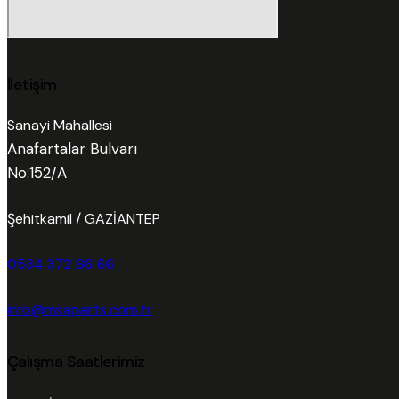
İletişim
Sanayi Mahallesi
Anafartalar Bulvarı
No:152/A
Şehitkamil / GAZİANTEP
0534 372 66 66
info@msaparts.com.tr
Çalışma Saatlerimiz