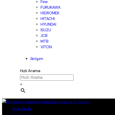
Fine
FURUKAWA
HİDROMEK
HITACHI
HYUNDAI
ISUZU
JCB
MTB
VITON
İletişim
Hızlı Arama
×
Close
Ana Sayfa