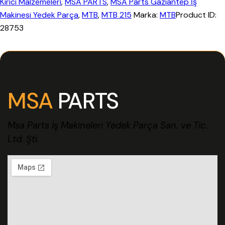
Kırıcı Malzemeleri
,
MSA PARTS
,
MSA Parts Gaziantep İş
Makinesi Yedek Parça
,
MTB
,
MTB 215
Marka:
MTB
Product ID:
28753
MSA
PARTS
Msa Parts İş Makineleri Yedek Parça San. ve Tic.
Ltd. Şti.