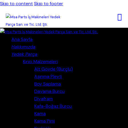
Skip to content
Skip to footer
Close
Ana Sayfa
Hakkımızda
Yedek Parça
Kırıcı Malzemeleri
Alt Gövde (Burçlu)
Aşınma Pleyti
Boy Saplama
Dayama Burcu
Diyafram
Kafa-Boğaz Burcu
Kama
Kama Pimi