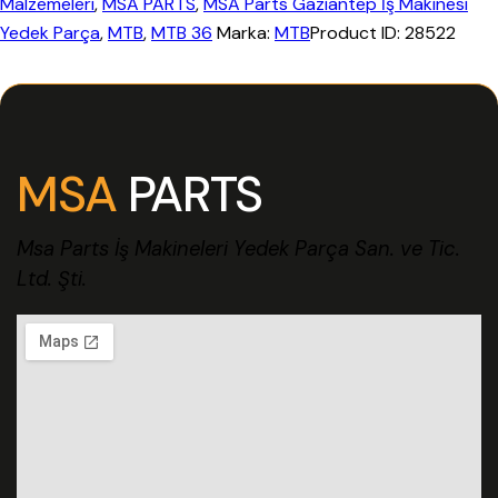
Malzemeleri
,
MSA PARTS
,
MSA Parts Gaziantep İş Makinesi
Yedek Parça
,
MTB
,
MTB 36
Marka:
MTB
Product ID:
28522
MSA
PARTS
Msa Parts İş Makineleri Yedek Parça San. ve Tic.
Ltd. Şti.