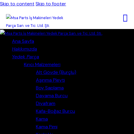
Skip to content
Skip to footer
Close
Ana Sayfa
Hakkımızda
Yedek Parça
Kırıcı Malzemeleri
Alt Gövde (Burçlu)
Aşınma Pleyti
Boy Saplama
Dayama Burcu
Diyafram
Kafa-Boğaz Burcu
Kama
Kama Pimi