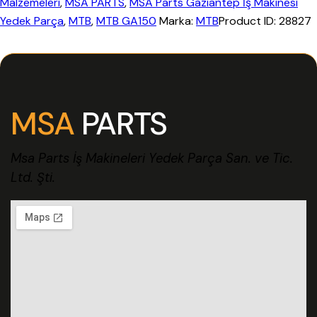
Malzemeleri
,
MSA PARTS
,
MSA Parts Gaziantep İş Makinesi
Yedek Parça
,
MTB
,
MTB GA150
Marka:
MTB
Product ID:
28827
MSA
PARTS
Msa Parts İş Makineleri Yedek Parça San. ve Tic.
Ltd. Şti.