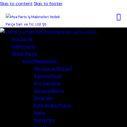
Skip to content
Skip to footer
Close
Ana Sayfa
Hakkımızda
Yedek Parça
Kırıcı Malzemeleri
Alt Gövde (Burçlu)
Aşınma Pleyti
Boy Saplama
Dayama Burcu
Diyafram
Kafa-Boğaz Burcu
Kama
Kama Pimi