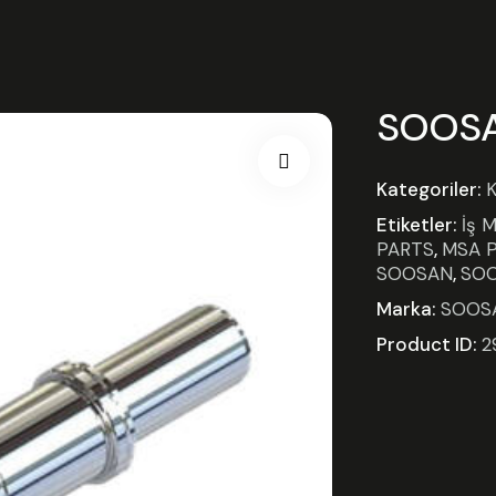
SOOSAN
Kategoriler:
K
Etiketler:
İş 
PARTS
,
MSA P
SOOSAN
,
SOO
Marka:
SOOS
Product ID:
2