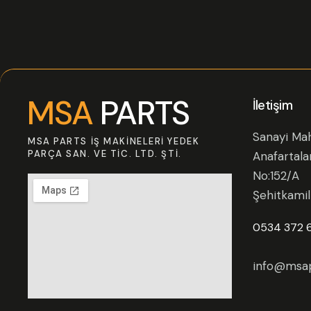
MSA
PARTS
İletişim
Sanayi Mah
MSA PARTS İŞ MAKINELERI YEDEK
PARÇA SAN. VE TIC. LTD. ŞTI.
Anafartala
No:152/A
Şehitkami
0534 372 
info@msap