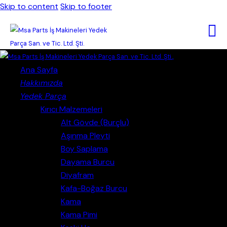
Skip to content
Skip to footer
Close
Ana Sayfa
Hakkımızda
Yedek Parça
Kırıcı Malzemeleri
Alt Gövde (Burçlu)
Aşınma Pleyti
Boy Saplama
Dayama Burcu
Diyafram
Kafa-Boğaz Burcu
Kama
Kama Pimi