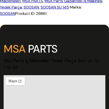
Malzemeleri
,
MSA PARTS
,
MSA Parts Gaziantep İş Makinesi
Yedek Parça
,
SOOSAN
,
SOOSAN SU 145
Marka:
SOOSAN
Product ID:
29861
MSA
PARTS
Msa Parts İş Makineleri Yedek Parça San. ve Tic.
Ltd. Şti.